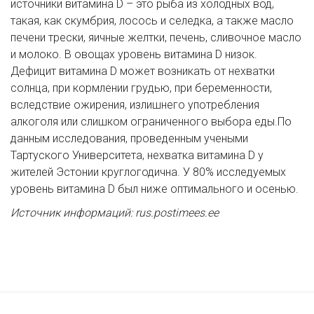
источники витамина D – это рыба из холодных вод,
такая, как скумбрия, лосось и селедка, а также масло
печени трески, яичные желтки, печень, сливочное масло
и молоко. В овощах уровень витамина D низок.
Дефицит витамина D может возникать от нехватки
солнца, при кормлении грудью, при беременности,
вследствие ожирения, излишнего употребления
алкоголя или слишком ограниченного выбора еды.По
данным исследования, проведенным учеными
Тартуского Университета, нехватка витамина D у
жителей Эстонии круглогодична. У 80% исследуемых
уровень витамина D был ниже оптимального и осенью.
Источник информаций: rus.postimees.ee