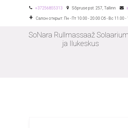
+372
56855313
Sõpruse pst. 257
,
Tallinn
Салон открыт: Пн - Пт 10.00 - 20.00 Сб - Вс 11.00 -
SoNara Rullmassaaž Solaarium
ja Ilukeskus