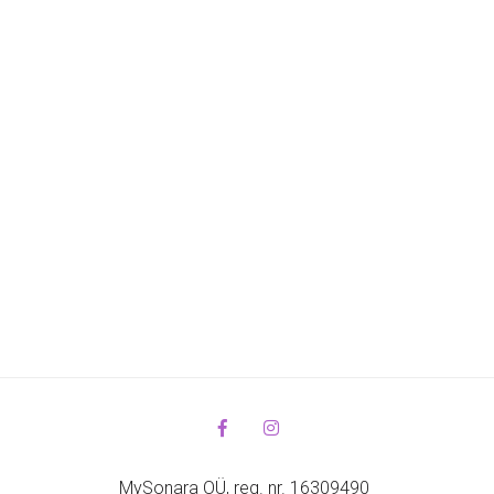
MySonara OÜ, reg. nr. 16309490 