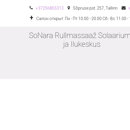
+372
56855313
Sõpruse pst. 257
,
Tallinn
Салон открыт: Пн - Пт 10.00 - 20.00 Сб - Вс 11.00 -
SoNara Rullmassaaž Solaarium
ja Ilukeskus