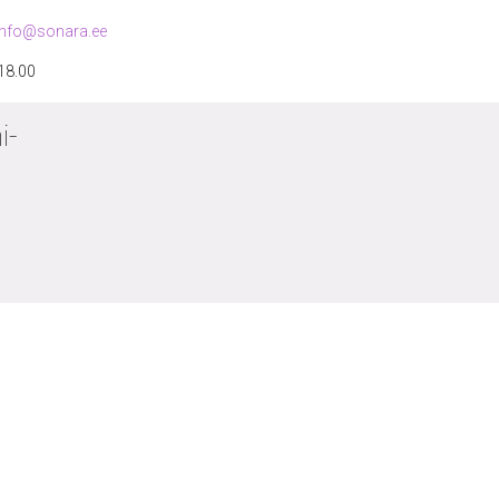
info@sonara.ee
 18.00
i-