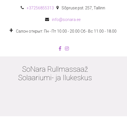
+372
56855313
Sõpruse pst. 257
,
Tallinn
info@sonara.ee
Салон открыт: Пн - Пт 10.00 - 20.00 Сб - Вс 11.00 - 18.00
SoNara Rullmassaaž
Solaariumi- ja Ilukeskus