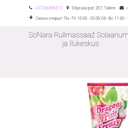
+372
56855313
Sõpruse pst. 257
,
Tallinn
Салон открыт: Пн - Пт 10.00 - 20.00 Сб - Вс 11.00 -
SoNara Rullmassaaž Solaarium
ja Ilukeskus