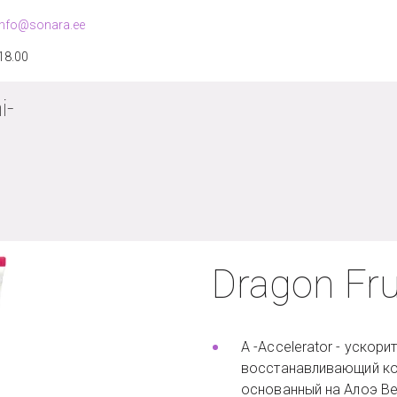
info@sonara.ee
 18.00
i-
Dragon Fru
A -Accelerator - уско
восстанавливающий ко
основанный на Алоэ В