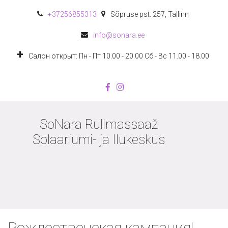
+372
56855313
Sõpruse pst. 257
,
Tallinn
info@sonara.ee
Салон открыт: Пн - Пт 10.00 - 20.00 Сб - Вс 11.00 - 18.00
SoNara Rullmassaaž
Solaariumi- ja Ilukeskus
Рождественская кампания!