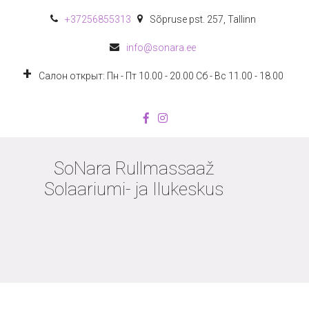
+372
56855313
Sõpruse pst. 257
,
Tallinn
info@sonara.ee
Салон открыт: Пн - Пт 10.00 - 20.00 Сб - Вс 11.00 - 18.00
SoNara Rullmassaaž
Solaariumi- ja Ilukeskus