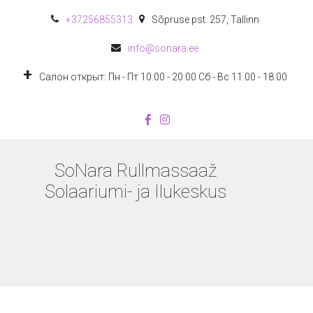
+372
56855313
Sõpruse pst. 257
,
Tallinn
info@sonara.ee
Салон открыт: Пн - Пт 10.00 - 20.00 Сб - Вс 11.00 - 18.00
SoNara Rullmassaaž
Solaariumi- ja Ilukeskus