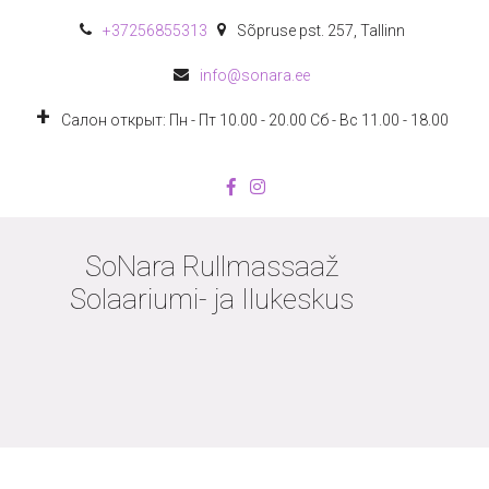
+372
56855313
Sõpruse pst. 257
,
Tallinn
info@sonara.ee
Салон открыт: Пн - Пт 10.00 - 20.00 Сб - Вс 11.00 - 18.00
SoNara Rullmassaaž
Solaariumi- ja Ilukeskus