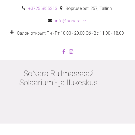
+372
56855313
Sõpruse pst. 257
,
Tallinn
info@sonara.ee
Салон открыт: Пн - Пт 10.00 - 20.00 Сб - Вс 11.00 - 18.00
SoNara Rullmassaaž
Solaariumi- ja Ilukeskus