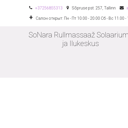
+372
56855313
Sõpruse pst. 257
,
Tallinn
Салон открыт: Пн - Пт 10.00 - 20.00 Сб - Вс 11.00 -
SoNara Rullmassaaž Solaarium
ja Ilukeskus