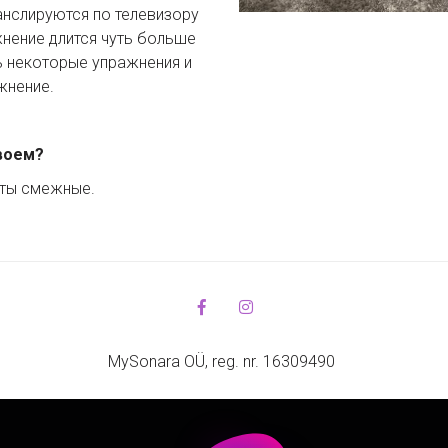
нслируются по телевизору 
нение длится чуть больше 
ь некоторые упражнения и 
жнение. 
воем?
аты смежные.
MySonara OÜ, reg. nr. 16309490 